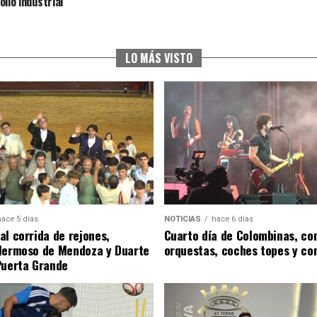
ollo industrial
LO MÁS VISTO
hace 5 días
NOTICIAS
hace 6 días
al corrida de rejones,
Cuarto día de Colombinas, con
Hermoso de Mendoza y Duarte
orquestas, coches topes y co
Puerta Grande