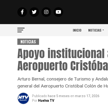
INICIO
NOTICIAS
NOTICIAS
Apoyo institucional 
Aeropuerto Cristóba
Arturo Bernal, consejero de Turismo y Andalu
general del Aeropuerto Cristóbal Colón de H
Publicado
hace 5 meses
en
marzo 17, 2026
Por
Huelva TV