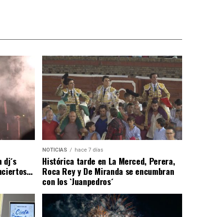
NOTICIAS
hace 7 días
 dj´s
Histórica tarde en La Merced, Perera,
nciertos…
Roca Rey y De Miranda se encumbran
con los `Juanpedros´