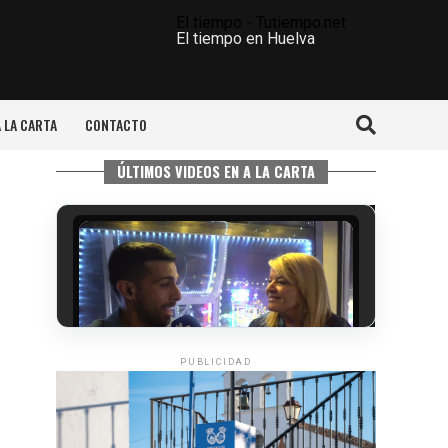
El tiempo - Tutiempo.net
El tiempo en Huelva
A LA CARTA
CONTACTO
ÚLTIMOS VIDEOS EN A LA CARTA
PUBLICIDAD
5º DÍA DE LAS FIESTAS COLOMBINAS
2026
hace 5 días
·
Huelvatv