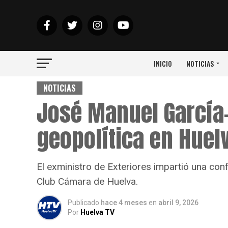
INICIO
NOTICIAS
NOTICIAS
José Manuel García
geopolítica en Huel
El exministro de Exteriores impartió una con
Club Cámara de Huelva.
Publicado
hace 4 meses
en
abril 9, 2026
Por
Huelva TV