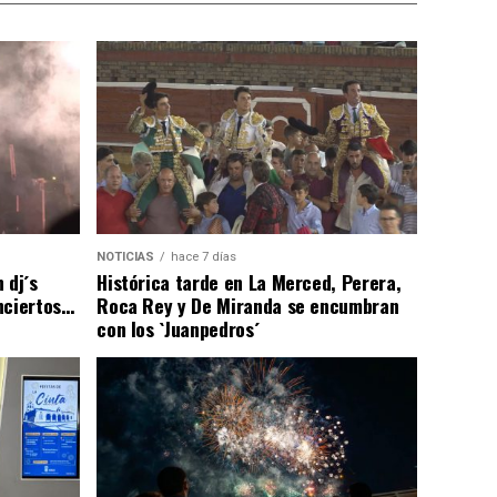
NOTICIAS
hace 7 días
 dj´s
Histórica tarde en La Merced, Perera,
nciertos…
Roca Rey y De Miranda se encumbran
con los `Juanpedros´