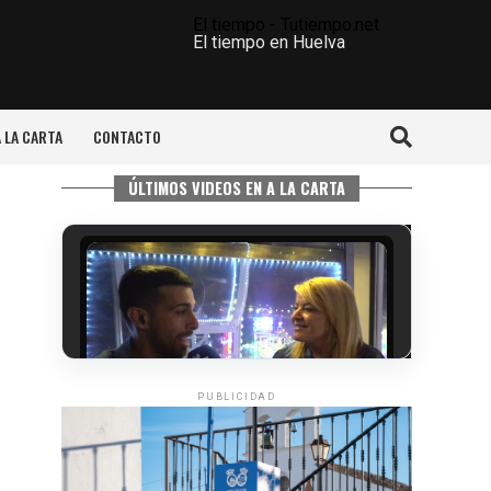
El tiempo - Tutiempo.net
El tiempo en Huelva
A LA CARTA
CONTACTO
ÚLTIMOS VIDEOS EN A LA CARTA
PUBLICIDAD
5º DÍA DE LAS FIESTAS COLOMBINAS
2026
hace 5 días
·
Huelvatv