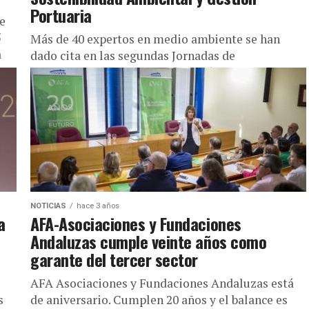
Portuaria
e
5
Más de 40 expertos en medio ambiente se han
a
dado cita en las segundas Jornadas de
sostenibilidad ambiental y gestión portuaria que
organiza el Puerto de...
NOTICIAS
hace 3 años
a
AFA-Asociaciones y Fundaciones
Andaluzas cumple veinte años como
garante del tercer sector
e
AFA Asociaciones y Fundaciones Andaluzas está
s
de aniversario. Cumplen 20 años y el balance es