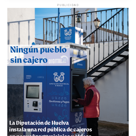
PUBLICIDAD
QUINTA CORRIDA DE LAS FIESTAS COLOMBINAS
2026
hace 6 días
·
Huelvatv
5º DÍA DE LAS FIESTAS COLOMBINAS 2026
hace 6 días
·
Huelvatv