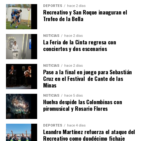
4º DÍA DE LAS FIESTAS COLOMBINAS 2026
DEPORTES
hace 2 días
hace 1 semana
·
Huelvatv
Recreativo y San Roque inauguran el
Trofeo de la Bella
NOTICIAS
hace 2 días
La Feria de la Cinta regresa con
conciertos y dos escenarios
NOTICIAS
hace 2 días
Pase a la final en juego para Sebastián
SEXTA CORRIDA DE LAS FIESTAS COLOMBINAS
Cruz en el Festival de Cante de las
Minas
2026
hace 5 días
·
Huelvatv
NOTICIAS
hace 5 días
Huelva despide las Colombinas con
piromusical y Rosario Flores
DEPORTES
hace 4 días
Leandro Martínez refuerza el ataque del
Recreativo como duodécimo fichaje