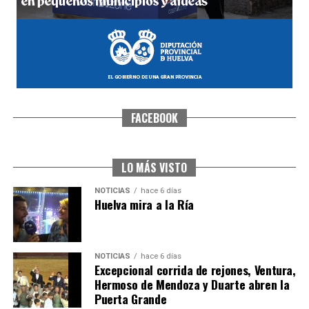
FACEBOOK
CUARTA CORRIDA DE LAS FIESTAS COLOMBINAS
2026
hace 7 días
·
Huelvatv
LO MÁS VISTO
NOTICIAS
hace 6 días
Huelva mira a la Ría
NOTICIAS
hace 6 días
Excepcional corrida de rejones, Ventura,
Hermoso de Mendoza y Duarte abren la
Puerta Grande