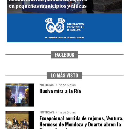
FACEBOOK
SEXTA CORRIDA DE LAS FIESTAS COLOMBINAS
2026
hace 4 días
·
Huelvatv
LO MÁS VISTO
NOTICIAS
hace 5 días
Huelva mira a la Ría
NOTICIAS
hace 5 días
Excepcional corrida de rejones, Ventura,
Hermoso de Mendoza y Duarte abren la