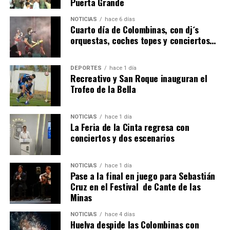
Puerta Grande
6º DÍA DE LAS FIESTAS COLOMBINAS 2026
NOTICIAS
hace 6 días
hace 5 días
·
Huelvatv
Cuarto día de Colombinas, con dj´s
orquestas, coches topes y conciertos…
DEPORTES
hace 1 día
Recreativo y San Roque inauguran el
Trofeo de la Bella
NOTICIAS
hace 1 día
La Feria de la Cinta regresa con
QUINTA CORRIDA DE LAS FIESTAS COLOMBINAS
conciertos y dos escenarios
2026
hace 5 días
·
Huelvatv
NOTICIAS
hace 1 día
Pase a la final en juego para Sebastián
Cruz en el Festival de Cante de las
Minas
NOTICIAS
hace 4 días
Huelva despide las Colombinas con