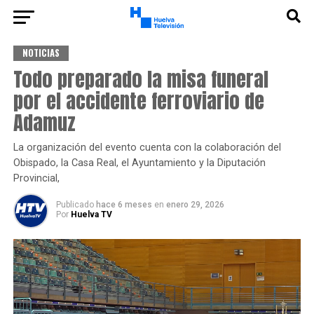
NOTICIAS
Todo preparado la misa funeral
por el accidente ferroviario de
Adamuz
La organización del evento cuenta con la colaboración del
Obispado, la Casa Real, el Ayuntamiento y la Diputación
Provincial,
Publicado
hace 6 meses
en
enero 29, 2026
Por
Huelva TV