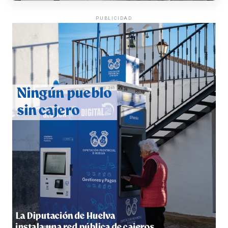
PUBLICIDAD
CUARTA CORRIDA DE LAS FIESTAS COLOMBINAS
2026
hace 6 días
·
Huelvatv
4º DÍA DE LAS FIESTAS COLOMBINAS 2026
hace 6 días
·
Huelvatv