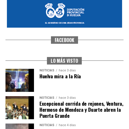
FACEBOOK
SEXTA CORRIDA DE LAS FIESTAS COLOMBINAS
2026
hace 2 días
·
Huelvatv
LO MÁS VISTO
NOTICIAS
hace 3 días
Huelva mira a la Ría
NOTICIAS
hace 3 días
Excepcional corrida de rejones, Ventura,
Hermoso de Mendoza y Duarte abren la
Puerta Grande
6º DÍA DE LAS FIESTAS COLOMBINAS 2026
NOTICIAS
hace 4 días
hace 2 días
·
Huelvatv