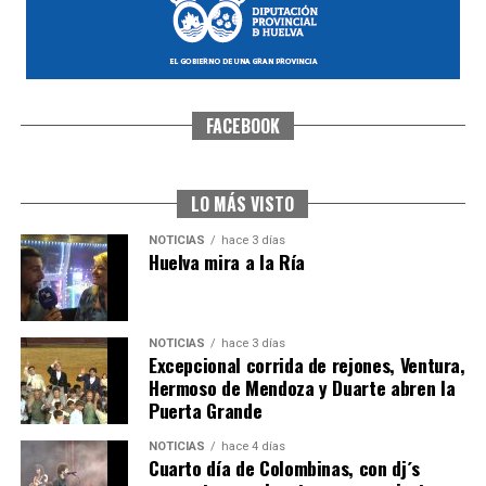
FACEBOOK
SEXTA CORRIDA DE LAS FIESTAS COLOMBINAS
2026
hace 2 días
·
Huelvatv
LO MÁS VISTO
NOTICIAS
hace 3 días
Huelva mira a la Ría
NOTICIAS
hace 3 días
Excepcional corrida de rejones, Ventura,
Hermoso de Mendoza y Duarte abren la
Puerta Grande
6º DÍA DE LAS FIESTAS COLOMBINAS 2026
NOTICIAS
hace 4 días
hace 2 días
·
Huelvatv
Cuarto día de Colombinas, con dj´s