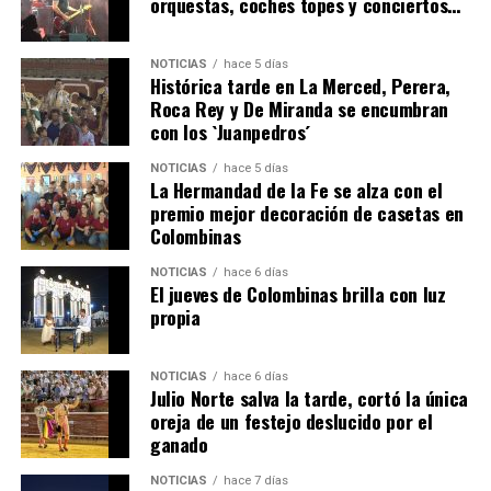
orquestas, coches topes y conciertos…
NOTICIAS
hace 5 días
Histórica tarde en La Merced, Perera,
Roca Rey y De Miranda se encumbran
con los `Juanpedros´
NOTICIAS
hace 5 días
La Hermandad de la Fe se alza con el
QUINTA CORRIDA DE LAS FIESTAS COLOMBINAS
premio mejor decoración de casetas en
Colombinas
2026
hace 3 días
·
Huelvatv
NOTICIAS
hace 6 días
El jueves de Colombinas brilla con luz
propia
NOTICIAS
hace 6 días
Julio Norte salva la tarde, cortó la única
oreja de un festejo deslucido por el
ganado
NOTICIAS
hace 7 días