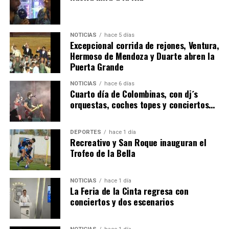
NOTICIAS
hace 5 días
Excepcional corrida de rejones, Ventura,
Hermoso de Mendoza y Duarte abren la
Puerta Grande
6º DÍA DE LAS FIESTAS COLOMBINAS 2026
NOTICIAS
hace 6 días
hace 4 días
·
Huelvatv
Cuarto día de Colombinas, con dj´s
orquestas, coches topes y conciertos…
DEPORTES
hace 1 día
Recreativo y San Roque inauguran el
Trofeo de la Bella
NOTICIAS
hace 1 día
La Feria de la Cinta regresa con
QUINTA CORRIDA DE LAS FIESTAS COLOMBINAS
conciertos y dos escenarios
2026
hace 5 días
·
Huelvatv