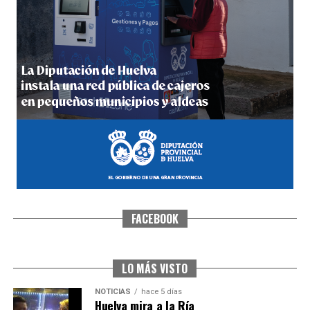
4º DÍA DE LAS FIESTAS COLOMBINAS 2026
hace 6 días
·
Huelvatv
FACEBOOK
SEXTA CORRIDA DE LAS FIESTAS COLOMBINAS
2026
hace 4 días
·
Huelvatv
LO MÁS VISTO
NOTICIAS
hace 5 días
Huelva mira a la Ría