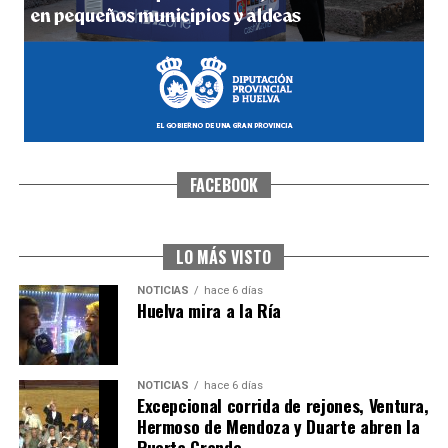
FACEBOOK
CUARTA CORRIDA DE LAS FIESTAS COLOMBINAS
2026
hace 1 semana
·
Huelvatv
LO MÁS VISTO
NOTICIAS
hace 6 días
Huelva mira a la Ría
NOTICIAS
hace 6 días
Excepcional corrida de rejones, Ventura,
Hermoso de Mendoza y Duarte abren la
Puerta Grande