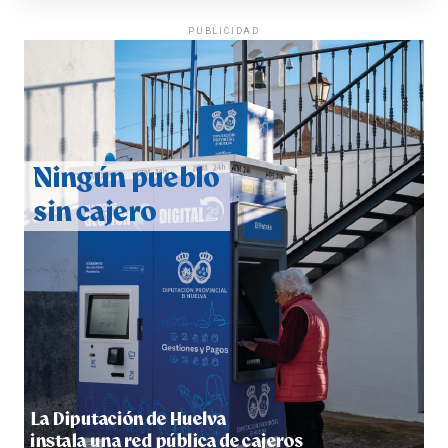
PUBLICIDAD
QUINTA CORRIDA DE LAS FIESTAS COLOMBINAS
2026
hace 6 días
·
Huelvatv
5º DÍA DE LAS FIESTAS COLOMBINAS 2026
hace 6 días
·
Huelvatv