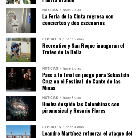
4º DÍA DE LAS FIESTAS COLOMBINAS 2026
NOTICIAS
hace 2 días
hace 1 semana
·
Huelvatv
La Feria de la Cinta regresa con
conciertos y dos escenarios
DEPORTES
hace 2 días
Recreativo y San Roque inauguran el
Trofeo de la Bella
NOTICIAS
hace 2 días
Pase a la final en juego para Sebastián
SEXTA CORRIDA DE LAS FIESTAS COLOMBINAS
Cruz en el Festival de Cante de las
Minas
2026
hace 5 días
·
Huelvatv
NOTICIAS
hace 5 días
Huelva despide las Colombinas con
piromusical y Rosario Flores
DEPORTES
hace 4 días
Leandro Martínez refuerza el ataque del