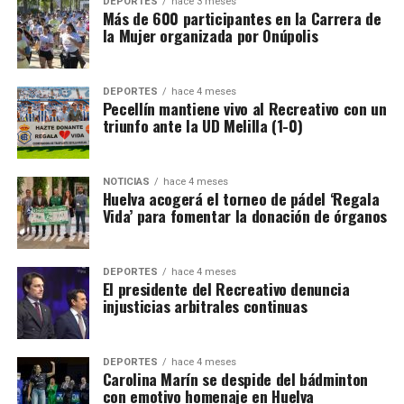
DEPORTES
hace 3 meses
Más de 600 participantes en la Carrera de
la Mujer organizada por Onúpolis
DEPORTES
hace 4 meses
Pecellín mantiene vivo al Recreativo con un
triunfo ante la UD Melilla (1-0)
NOTICIAS
hace 4 meses
Huelva acogerá el torneo de pádel ‘Regala
Vida’ para fomentar la donación de órganos
DEPORTES
hace 4 meses
El presidente del Recreativo denuncia
injusticias arbitrales continuas
DEPORTES
hace 4 meses
Carolina Marín se despide del bádminton
con emotivo homenaje en Huelva