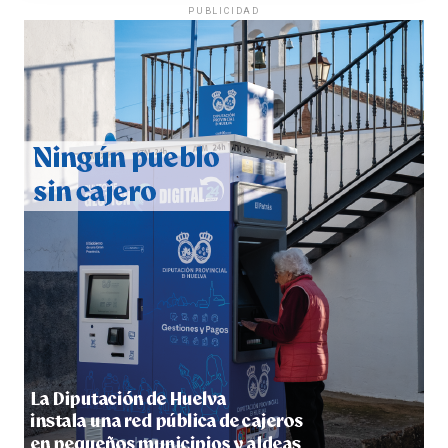
PUBLICIDAD
CUARTA CORRIDA DE LAS FIESTAS COLOMBINAS
2026
hace 6 días
·
Huelvatv
4º DÍA DE LAS FIESTAS COLOMBINAS 2026
hace 6 días
·
Huelvatv