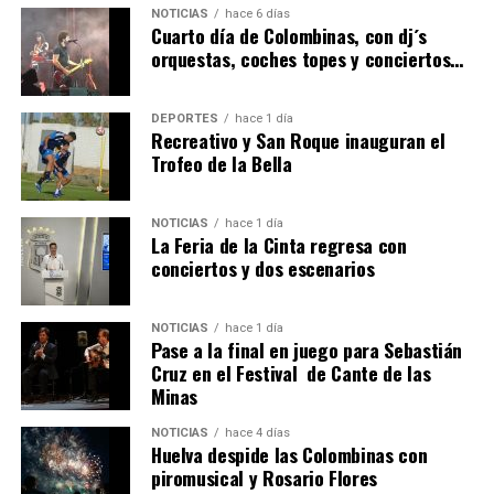
6º DÍA DE LAS FIESTAS COLOMBINAS 2026
NOTICIAS
hace 6 días
hace 5 días
·
Huelvatv
Cuarto día de Colombinas, con dj´s
orquestas, coches topes y conciertos…
DEPORTES
hace 1 día
Recreativo y San Roque inauguran el
Trofeo de la Bella
NOTICIAS
hace 1 día
La Feria de la Cinta regresa con
QUINTA CORRIDA DE LAS FIESTAS COLOMBINAS
conciertos y dos escenarios
2026
hace 5 días
·
Huelvatv
NOTICIAS
hace 1 día
Pase a la final en juego para Sebastián
Cruz en el Festival de Cante de las
Minas
NOTICIAS
hace 4 días
Huelva despide las Colombinas con
piromusical y Rosario Flores