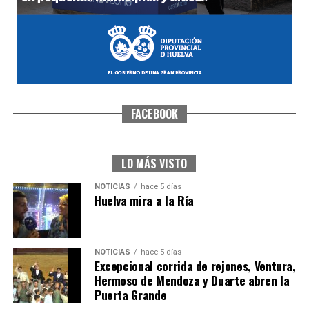
FACEBOOK
SEXTA CORRIDA DE LAS FIESTAS COLOMBINAS
2026
hace 4 días
·
Huelvatv
LO MÁS VISTO
NOTICIAS
hace 5 días
Huelva mira a la Ría
NOTICIAS
hace 5 días
Excepcional corrida de rejones, Ventura,
Hermoso de Mendoza y Duarte abren la
Puerta Grande