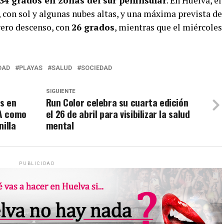
34 grados en zonas del sur peninsular
. En Huelva, el
, con sol y algunas nubes altas, y una máxima prevista de
igero descenso, con
26 grados
, mientras que el miércoles 
DAD
PLAYAS
SALUD
SOCIEDAD
SIGUIENTE
s en
Run Color celebra su cuarta edición
-A como
el 26 de abril para visibilizar la salud
illa
mental
PUBLICIDAD