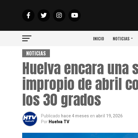
INICIO
NOTICIAS
NOTICIAS
Huelva encara una 
impropio de abril 
los 30 grados
Publicado
hace 4 meses
en
abril 19, 2026
Por
Huelva TV