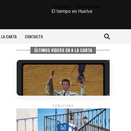
El tiempo - Tutiempo.net
El tiempo en Huelva
A LA CARTA
CONTACTO
ÚLTIMOS VIDEOS EN A LA CARTA
PUBLICIDAD
6º DÍA DE LAS FIESTAS COLOMBINAS
2026
hace 4 días
·
Huelvatv