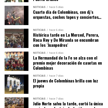
4º DÍA DE LAS FIESTAS COLOMBINAS 2026
NOTICIAS
hace 5 días
hace 5 días
·
Huelvatv
Cuarto día de Colombinas, con dj´s
orquestas, coches topes y conciertos…
NOTICIAS
hace 6 días
Histórica tarde en La Merced, Perera,
Roca Rey y De Miranda se encumbran
con los `Juanpedros´
NOTICIAS
hace 6 días
La Hermandad de la Fe se alza con el
SEXTA CORRIDA DE LAS FIESTAS COLOMBINAS
premio mejor decoración de casetas en
Colombinas
2026
hace 3 días
·
Huelvatv
NOTICIAS
hace 7 días
El jueves de Colombinas brilla con luz
propia
NOTICIAS
hace 7 días
Julio Norte salva la tarde, cortó la única