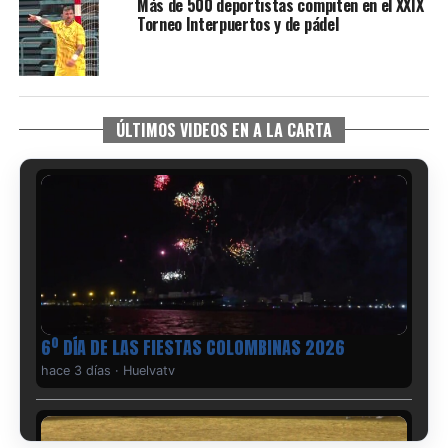
Más de 500 deportistas compiten en el XXIX
Torneo Interpuertos y de pádel
ÚLTIMOS VIDEOS EN A LA CARTA
6º DÍA DE LAS FIESTAS COLOMBINAS 2026
hace 3 días
·
Huelvatv