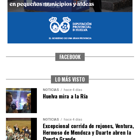
FACEBOOK
CUARTA CORRIDA DE LAS FIESTAS COLOMBINAS
2026
hace 5 días
·
Huelvatv
LO MÁS VISTO
NOTICIAS
hace 4 días
Huelva mira a la Ría
NOTICIAS
hace 4 días
Excepcional corrida de rejones, Ventura,
Hermoso de Mendoza y Duarte abren la
Puerta Grande