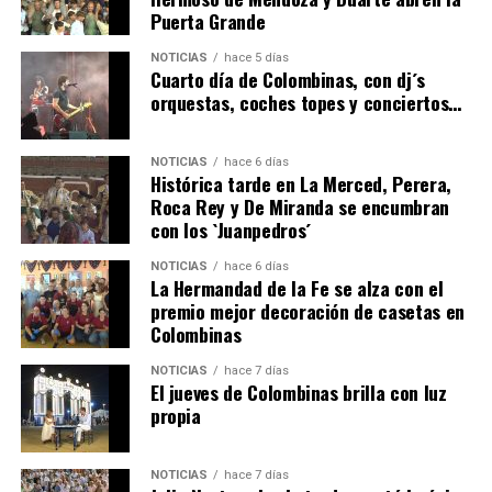
Puerta Grande
4º DÍA DE LAS FIESTAS COLOMBINAS 2026
NOTICIAS
hace 5 días
hace 5 días
·
Huelvatv
Cuarto día de Colombinas, con dj´s
orquestas, coches topes y conciertos…
NOTICIAS
hace 6 días
Histórica tarde en La Merced, Perera,
Roca Rey y De Miranda se encumbran
con los `Juanpedros´
NOTICIAS
hace 6 días
La Hermandad de la Fe se alza con el
SEXTA CORRIDA DE LAS FIESTAS COLOMBINAS
premio mejor decoración de casetas en
Colombinas
2026
hace 3 días
·
Huelvatv
NOTICIAS
hace 7 días
El jueves de Colombinas brilla con luz
propia
NOTICIAS
hace 7 días