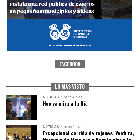
hace 4 días
·
Huelvatv
FACEBOOK
CUARTA CORRIDA DE LAS FIESTAS COLOMBINAS
2026
hace 5 días
·
Huelvatv
LO MÁS VISTO
NOTICIAS
hace 4 días
Huelva mira a la Ría
NOTICIAS
hace 4 días
Excepcional corrida de rejones, Ventura,
Hermoso de Mendoza y Duarte abren la