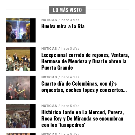
5º DÍA DE LAS FIESTAS COLOMBINAS 2026
hace 3 días
·
Huelvatv
LO MÁS VISTO
NOTICIAS
hace 3 días
Huelva mira a la Ría
NOTICIAS
hace 3 días
Excepcional corrida de rejones, Ventura,
Hermoso de Mendoza y Duarte abren la
Puerta Grande
CUARTA CORRIDA DE LAS FIESTAS COLOMBINAS
NOTICIAS
hace 4 días
2026
Cuarto día de Colombinas, con dj´s
orquestas, coches topes y conciertos…
hace 4 días
·
Huelvatv
NOTICIAS
hace 5 días
Histórica tarde en La Merced, Perera,
Roca Rey y De Miranda se encumbran
con los `Juanpedros´
NOTICIAS
hace 5 días