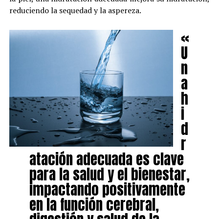
reduciendo la sequedad y la aspereza.
«
U
n
a
h
i
d
r
atación adecuada es clave
para la salud y el bienestar,
impactando positivamente
en la función cerebral,