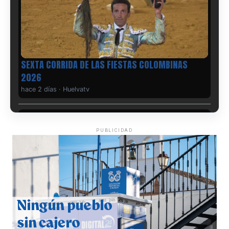
hace 2 días
·
Huelvatv
PUBLICIDAD
6º DÍA DE LAS FIESTAS COLOMBINAS 2026
hace 2 días
·
Huelvatv