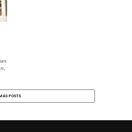
nes
o,
MÁS POSTS