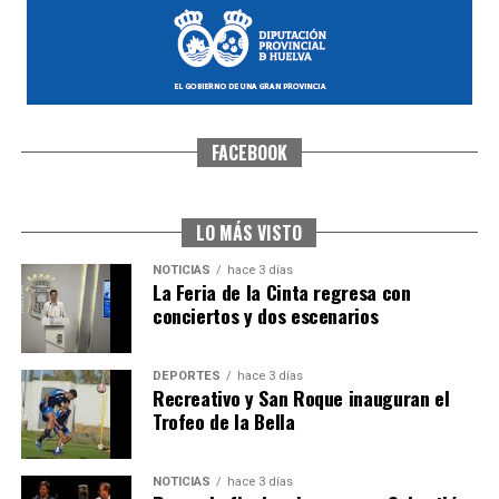
FACEBOOK
SEXTA CORRIDA DE LAS FIESTAS COLOMBINAS
2026
hace 6 días
·
Huelvatv
LO MÁS VISTO
NOTICIAS
hace 3 días
La Feria de la Cinta regresa con
conciertos y dos escenarios
DEPORTES
hace 3 días
Recreativo y San Roque inauguran el
Trofeo de la Bella
6º DÍA DE LAS FIESTAS COLOMBINAS 2026
NOTICIAS
hace 3 días
hace 6 días
·
Huelvatv