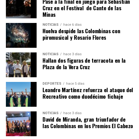
Pase a la final en juego para Sebastián
Cruz en el Festival de Cante de las
Minas
NOTICIAS
hace 6 días
Huelva despide las Colombinas con
piromusical y Rosario Flores
NOTICIAS
hace 3 días
Hallan dos figuras de terracota en la
QUINTA CORRIDA DE LAS FIESTAS COLOMBINAS
Plaza de la Vera Cruz
2026
hace 7 días
·
Huelvatv
DEPORTES
hace 5 días
Leandro Martínez refuerza el ataque del
Recreativo como duodécimo fichaje
NOTICIAS
hace 3 días
David de Miranda, gran triunfador de
las Colombinas en los Premios El Cabezo