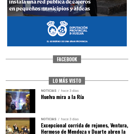
FACEBOOK
SEXTA CORRIDA DE LAS FIESTAS COLOMBINAS
2026
hace 2 días
·
Huelvatv
LO MÁS VISTO
NOTICIAS
hace 3 días
Huelva mira a la Ría
NOTICIAS
hace 3 días
Excepcional corrida de rejones, Ventura,
Hermoso de Mendoza y Duarte abren la