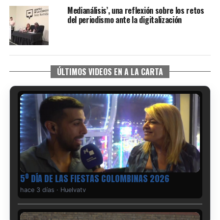
Medianálisis’, una reflexión sobre los retos
del periodismo ante la digitalización
ÚLTIMOS VIDEOS EN A LA CARTA
5º DÍA DE LAS FIESTAS COLOMBINAS 2026
hace 3 días
·
Huelvatv