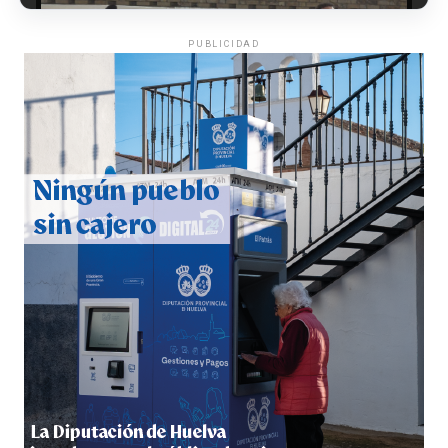
PUBLICIDAD
CUARTA CORRIDA DE LAS FIESTAS COLOMBINAS
2026
hace 4 días
·
Huelvatv
4º DÍA DE LAS FIESTAS COLOMBINAS 2026
hace 4 días
·
Huelvatv