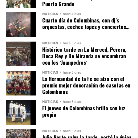
Puerta Grande
6º DÍA DE LAS FIESTAS COLOMBINAS 2026
NOTICIAS
hace 4 días
hace 3 días
·
Huelvatv
Cuarto día de Colombinas, con dj´s
orquestas, coches topes y conciertos…
NOTICIAS
hace 5 días
Histórica tarde en La Merced, Perera,
Roca Rey y De Miranda se encumbran
con los `Juanpedros´
NOTICIAS
hace 5 días
La Hermandad de la Fe se alza con el
QUINTA CORRIDA DE LAS FIESTAS COLOMBINAS
premio mejor decoración de casetas en
Colombinas
2026
hace 3 días
·
Huelvatv
NOTICIAS
hace 6 días
El jueves de Colombinas brilla con luz
propia
NOTICIAS
hace 6 días
Julio Norte salva la tarde, cortó la única