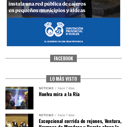
hace 1 semana
·
Huelvatv
FACEBOOK
SEXTA CORRIDA DE LAS FIESTAS COLOMBINAS
2026
hace 6 días
·
Huelvatv
LO MÁS VISTO
NOTICIAS
hace 7 días
Huelva mira a la Ría
NOTICIAS
hace 7 días
Excepcional corrida de rejones, Ventura,
Hermoso de Mendoza y Duarte abren la