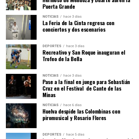
Puerta Grande
6º DÍA DE LAS FIESTAS COLOMBINAS 2026
NOTICIAS
hace 3 días
hace 6 días
·
Huelvatv
La Feria de la Cinta regresa con
conciertos y dos escenarios
DEPORTES
hace 3 días
Recreativo y San Roque inauguran el
Trofeo de la Bella
NOTICIAS
hace 3 días
Pase a la final en juego para Sebastián
QUINTA CORRIDA DE LAS FIESTAS COLOMBINAS
Cruz en el Festival de Cante de las
Minas
2026
hace 7 días
·
Huelvatv
NOTICIAS
hace 6 días
Huelva despide las Colombinas con
piromusical y Rosario Flores
DEPORTES
hace 5 días