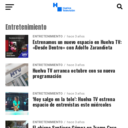
Entretenimiento
ENTRETENIMIENTO
hace 3 años
Estrenamos un nuevo espacio en Huelva TV:
«Desde Dentro» con Adolfo Zarandieta
ENTRETENIMIENTO
hace 3 años
Huelva TV arranca octubre con su nueva
programación
ENTRETENIMIENTO
hace 3 años
‘Hoy salgo en la tele’: Huelva TV estrena
espacio de entrevistas este miércoles
ENTRETENIMIENTO
hace 3 años
El obispo Santiago Gómez en Tramo Cero