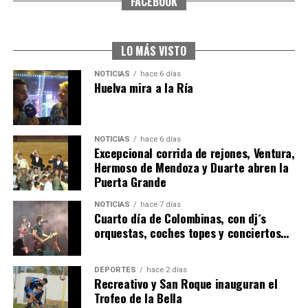
FACEBOOK
5º DÍA DE LAS FIESTAS COLOMBINAS 2026
hace 6 días
·
Huelvatv
LO MÁS VISTO
NOTICIAS
hace 6 días
Huelva mira a la Ría
NOTICIAS
hace 6 días
Excepcional corrida de rejones, Ventura,
Hermoso de Mendoza y Duarte abren la
Puerta Grande
CUARTA CORRIDA DE LAS FIESTAS COLOMBINAS
NOTICIAS
hace 7 días
2026
Cuarto día de Colombinas, con dj´s
orquestas, coches topes y conciertos…
hace 7 días
·
Huelvatv
DEPORTES
hace 2 días
Recreativo y San Roque inauguran el
Trofeo de la Bella