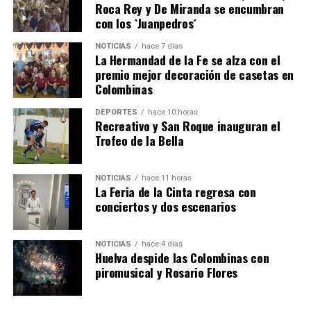
Roca Rey y De Miranda se encumbran
con los `Juanpedros´
NOTICIAS
hace 7 días
La Hermandad de la Fe se alza con el
SEXTA CORRIDA DE LAS FIESTAS COLOMBINAS
premio mejor decoración de casetas en
Colombinas
2026
hace 3 días
·
Huelvatv
DEPORTES
hace 10 horas
Recreativo y San Roque inauguran el
Trofeo de la Bella
NOTICIAS
hace 11 horas
La Feria de la Cinta regresa con
conciertos y dos escenarios
NOTICIAS
hace 4 días
Huelva despide las Colombinas con
piromusical y Rosario Flores