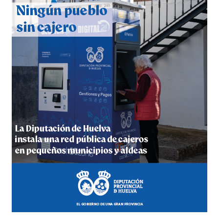
2026
hace 4 días
·
Huelvatv
5º DÍA DE LAS FIESTAS COLOMBINAS 2026
hace 5 días
·
Huelvatv