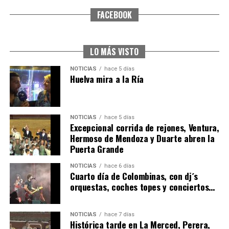
FACEBOOK
CUARTA CORRIDA DE LAS FIESTAS COLOMBINAS
2026
hace 5 días
·
Huelvatv
LO MÁS VISTO
NOTICIAS
hace 5 días
Huelva mira a la Ría
NOTICIAS
hace 5 días
Excepcional corrida de rejones, Ventura,
Hermoso de Mendoza y Duarte abren la
Puerta Grande
4º DÍA DE LAS FIESTAS COLOMBINAS 2026
NOTICIAS
hace 6 días
hace 6 días
·
Huelvatv
Cuarto día de Colombinas, con dj´s
orquestas, coches topes y conciertos…
NOTICIAS
hace 7 días
Histórica tarde en La Merced, Perera,