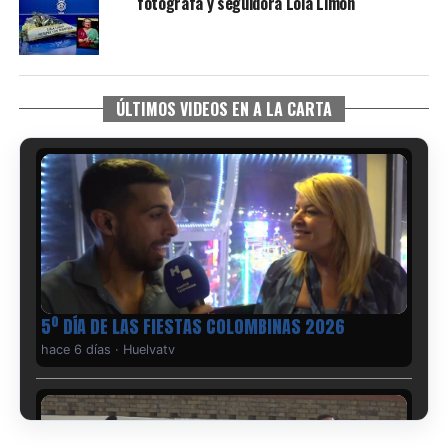
fotógrafa y seguidora Lola Limón
ÚLTIMOS VIDEOS EN A LA CARTA
5º DÍA DE LAS FIESTAS COLOMBINAS 2026
hace 6 días
·
Huelvatv