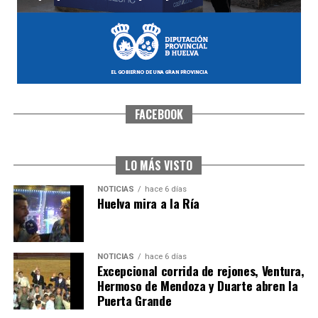
FACEBOOK
SEXTA CORRIDA DE LAS FIESTAS COLOMBINAS
2026
hace 5 días
·
Huelvatv
LO MÁS VISTO
NOTICIAS
hace 6 días
Huelva mira a la Ría
NOTICIAS
hace 6 días
Excepcional corrida de rejones, Ventura,
Hermoso de Mendoza y Duarte abren la
Puerta Grande
6º DÍA DE LAS FIESTAS COLOMBINAS 2026