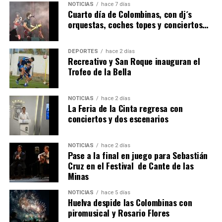
NOTICIAS
hace 7 días
hace 5 días
·
Huelvatv
Cuarto día de Colombinas, con dj´s
orquestas, coches topes y conciertos…
DEPORTES
hace 2 días
Recreativo y San Roque inauguran el
Trofeo de la Bella
NOTICIAS
hace 2 días
La Feria de la Cinta regresa con
QUINTA CORRIDA DE LAS FIESTAS COLOMBINAS
conciertos y dos escenarios
2026
hace 6 días
·
Huelvatv
NOTICIAS
hace 2 días
Pase a la final en juego para Sebastián
Cruz en el Festival de Cante de las
Minas
NOTICIAS
hace 5 días
Huelva despide las Colombinas con
piromusical y Rosario Flores