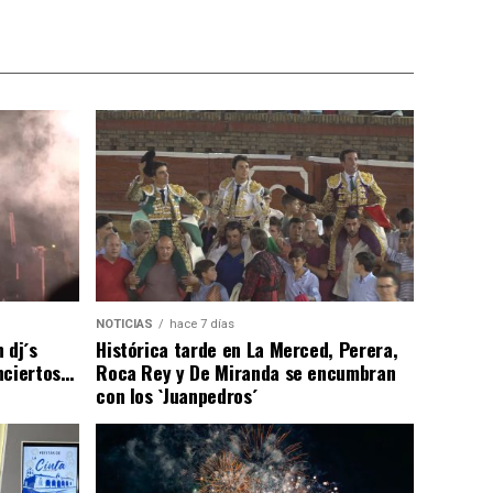
NOTICIAS
hace 7 días
 dj´s
Histórica tarde en La Merced, Perera,
nciertos…
Roca Rey y De Miranda se encumbran
con los `Juanpedros´