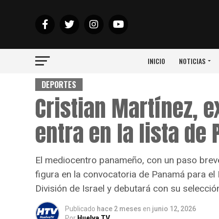
INICIO
NOTICIAS
DEPORTES
Cristian Martínez, e
entra en la lista d
El mediocentro panameño, con un paso breve
figura en la convocatoria de Panamá para el
División de Israel y debutará con su selecció
Publicado
hace 2 meses
en
junio 12, 2026
Por
Huelva TV