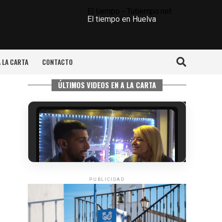
El tiempo - Tutiempo.net
El tiempo en Huelva
A LA CARTA
CONTACTO
ÚLTIMOS VIDEOS EN A LA CARTA
PUBLICIDAD
5º DÍA DE LAS FIESTAS COLOMBINAS
2026
hace 5 días
·
Huelvatv