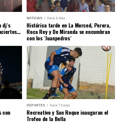
NOTICIAS
hace 6 días
 dj´s
Histórica tarde en La Merced, Perera,
nciertos…
Roca Rey y De Miranda se encumbran
con los `Juanpedros´
DEPORTES
hace 7 horas
s con
Recreativo y San Roque inauguran el
Trofeo de la Bella