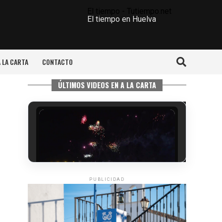
El tiempo - Tutiempo.net
El tiempo en Huelva
A LA CARTA
CONTACTO
ÚLTIMOS VIDEOS EN A LA CARTA
PUBLICIDAD
6º DÍA DE LAS FIESTAS COLOMBINAS
2026
hace 4 días
·
Huelvatv