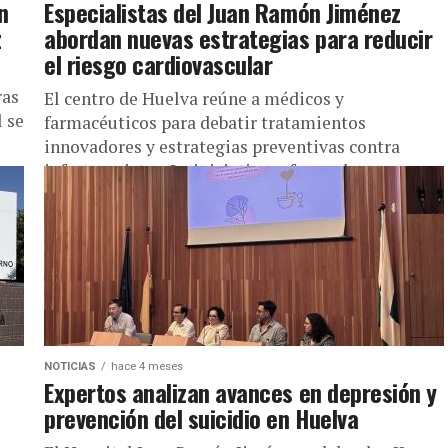
n
Especialistas del Juan Ramón Jiménez
z
abordan nuevas estrategias para reducir
el riesgo cardiovascular
ras
El centro de Huelva reúne a médicos y
l se
farmacéuticos para debatir tratamientos
innovadores y estrategias preventivas contra
infartos e ictus. La iniciativa refuerza la
coordinación entre...
NOTICIAS
hace 4 meses
Expertos analizan avances en depresión y
prevención del suicidio en Huelva