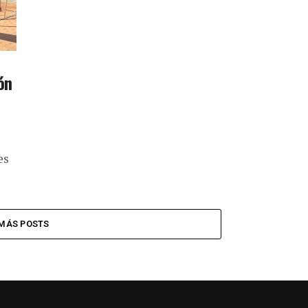
ón
es
MÁS POSTS