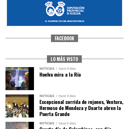
FACEBOOK
SEXTA CORRIDA DE LAS FIESTAS COLOMBINAS
2026
hace 3 días
·
Huelvatv
LO MÁS VISTO
NOTICIAS
hace 4 días
Huelva mira a la Ría
NOTICIAS
hace 4 días
Excepcional corrida de rejones, Ventura,
Hermoso de Mendoza y Duarte abren la
Puerta Grande
6º DÍA DE LAS FIESTAS COLOMBINAS 2026
NOTICIAS
hace 5 días
hace 3 días
·
Huelvatv
Cuarto día de Colombinas, con dj´s