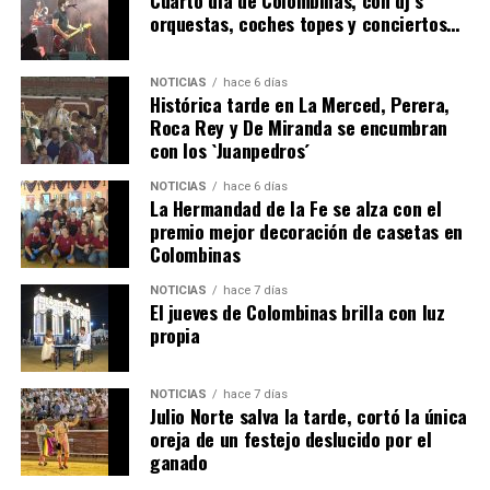
orquestas, coches topes y conciertos…
NOTICIAS
hace 6 días
Histórica tarde en La Merced, Perera,
Roca Rey y De Miranda se encumbran
con los `Juanpedros´
NOTICIAS
hace 6 días
La Hermandad de la Fe se alza con el
QUINTA CORRIDA DE LAS FIESTAS COLOMBINAS
premio mejor decoración de casetas en
Colombinas
2026
hace 4 días
·
Huelvatv
NOTICIAS
hace 7 días
El jueves de Colombinas brilla con luz
propia
NOTICIAS
hace 7 días
Julio Norte salva la tarde, cortó la única
oreja de un festejo deslucido por el
ganado