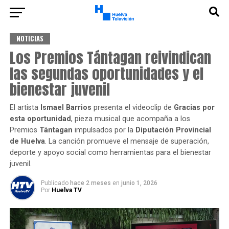
NOTICIAS
Los Premios Tántagan reivindican
las segundas oportunidades y el
bienestar juvenil
El artista
Ismael Barrios
presenta el videoclip de
Gracias por
esta oportunidad
, pieza musical que acompaña a los
Premios
Tántagan
impulsados por la
Diputación Provincial
de Huelva
. La canción promueve el mensaje de superación,
deporte y apoyo social como herramientas para el bienestar
juvenil.
Publicado
hace 2 meses
en
junio 1, 2026
Por
Huelva TV