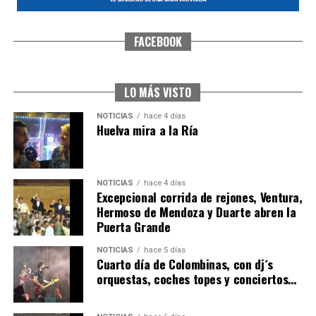
FACEBOOK
SEXTA CORRIDA DE LAS FIESTAS COLOMBINAS
2026
hace 3 días
·
Huelvatv
LO MÁS VISTO
NOTICIAS
hace 4 días
Huelva mira a la Ría
NOTICIAS
hace 4 días
Excepcional corrida de rejones, Ventura,
Hermoso de Mendoza y Duarte abren la
Puerta Grande
6º DÍA DE LAS FIESTAS COLOMBINAS 2026
NOTICIAS
hace 5 días
hace 3 días
·
Huelvatv
Cuarto día de Colombinas, con dj´s
orquestas, coches topes y conciertos…