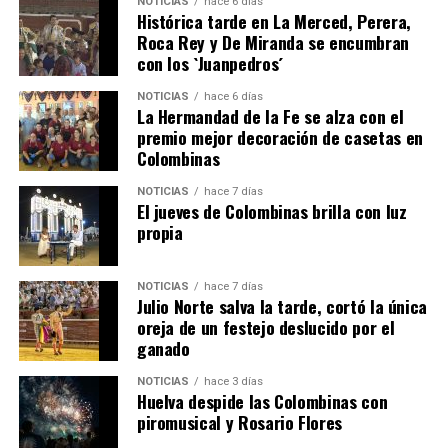
NOTICIAS
hace 6 días
Histórica tarde en La Merced, Perera,
Roca Rey y De Miranda se encumbran
con los `Juanpedros´
NOTICIAS
hace 6 días
La Hermandad de la Fe se alza con el
QUINTA CORRIDA DE LAS FIESTAS COLOMBINAS
premio mejor decoración de casetas en
Colombinas
2026
hace 4 días
·
Huelvatv
NOTICIAS
hace 7 días
El jueves de Colombinas brilla con luz
propia
NOTICIAS
hace 7 días
Julio Norte salva la tarde, cortó la única
oreja de un festejo deslucido por el
ganado
NOTICIAS
hace 3 días
Huelva despide las Colombinas con
piromusical y Rosario Flores