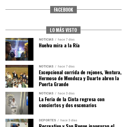
FACEBOOK
SEXTA CORRIDA DE LAS FIESTAS COLOMBINAS
2026
hace 6 días
·
Huelvatv
LO MÁS VISTO
NOTICIAS
hace 7 días
Huelva mira a la Ría
NOTICIAS
hace 7 días
Excepcional corrida de rejones, Ventura,
Hermoso de Mendoza y Duarte abren la
Puerta Grande
6º DÍA DE LAS FIESTAS COLOMBINAS 2026
NOTICIAS
hace 3 días
hace 6 días
·
Huelvatv
La Feria de la Cinta regresa con
conciertos y dos escenarios
DEPORTES
hace 3 días
Recreativo y San Roque inauguran el