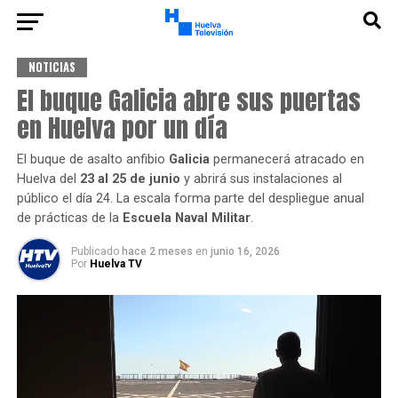
NOTICIAS
El buque Galicia abre sus puertas
en Huelva por un día
El buque de asalto anfibio
Galicia
permanecerá atracado en
Huelva del
23 al 25 de junio
y abrirá sus instalaciones al
público el día 24. La escala forma parte del despliegue anual
de prácticas de la
Escuela Naval Militar
.
Publicado
hace 2 meses
en
junio 16, 2026
Por
Huelva TV