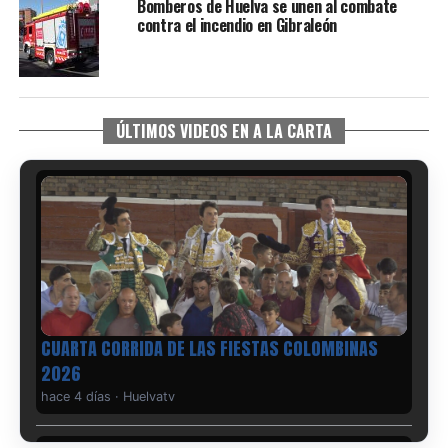
Bomberos de Huelva se unen al combate
contra el incendio en Gibraleón
ÚLTIMOS VIDEOS EN A LA CARTA
CUARTA CORRIDA DE LAS FIESTAS COLOMBINAS
2026
hace 4 días
·
Huelvatv