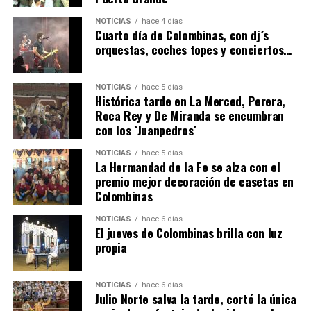
QUINTA CORRIDA DE LAS FIESTAS COLOMBINAS
NOTICIAS
hace 4 días
2026
Cuarto día de Colombinas, con dj´s
orquestas, coches topes y conciertos…
hace 3 días
·
Huelvatv
NOTICIAS
hace 5 días
Histórica tarde en La Merced, Perera,
Roca Rey y De Miranda se encumbran
con los `Juanpedros´
NOTICIAS
hace 5 días
La Hermandad de la Fe se alza con el
premio mejor decoración de casetas en
Colombinas
5º DÍA DE LAS FIESTAS COLOMBINAS 2026
hace 3 días
·
Huelvatv
NOTICIAS
hace 6 días
El jueves de Colombinas brilla con luz
propia
NOTICIAS
hace 6 días
Julio Norte salva la tarde, cortó la única