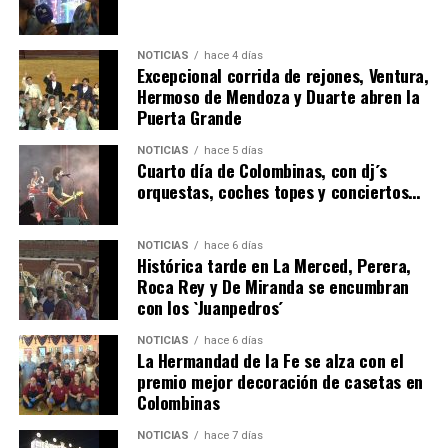
NOTICIAS
hace 4 días
Excepcional corrida de rejones, Ventura,
Hermoso de Mendoza y Duarte abren la
Puerta Grande
4º DÍA DE LAS FIESTAS COLOMBINAS 2026
NOTICIAS
hace 5 días
hace 5 días
·
Huelvatv
Cuarto día de Colombinas, con dj´s
orquestas, coches topes y conciertos…
NOTICIAS
hace 6 días
Histórica tarde en La Merced, Perera,
Roca Rey y De Miranda se encumbran
con los `Juanpedros´
NOTICIAS
hace 6 días
La Hermandad de la Fe se alza con el
SEXTA CORRIDA DE LAS FIESTAS COLOMBINAS
premio mejor decoración de casetas en
Colombinas
2026
hace 3 días
·
Huelvatv
NOTICIAS
hace 7 días