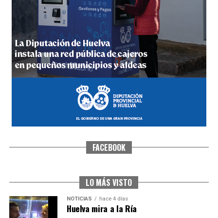
5º DÍA DE LAS FIESTAS COLOMBINAS 2026
hace 4 días
·
Huelvatv
FACEBOOK
CUARTA CORRIDA DE LAS FIESTAS COLOMBINAS
2026
hace 5 días
·
Huelvatv
LO MÁS VISTO
NOTICIAS
hace 4 días
Huelva mira a la Ría