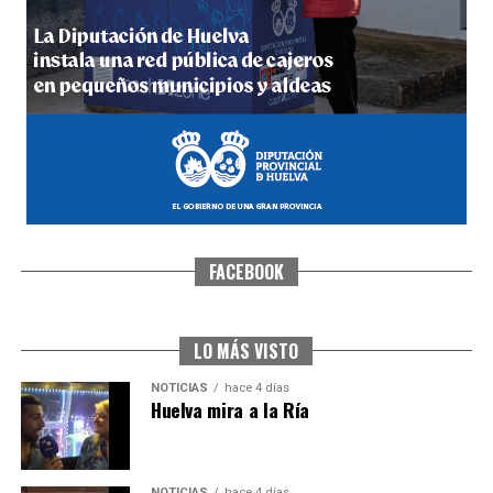
5º DÍA DE LAS FIESTAS COLOMBINAS 2026
hace 4 días
·
Huelvatv
FACEBOOK
CUARTA CORRIDA DE LAS FIESTAS COLOMBINAS
2026
hace 5 días
·
Huelvatv
LO MÁS VISTO
NOTICIAS
hace 4 días
Huelva mira a la Ría
NOTICIAS
hace 4 días