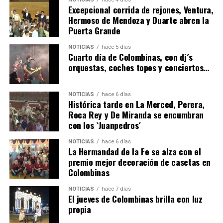
Excepcional corrida de rejones, Ventura,
Hermoso de Mendoza y Duarte abren la
Puerta Grande
4º DÍA DE LAS FIESTAS COLOMBINAS 2026
NOTICIAS
hace 5 días
hace 5 días
·
Huelvatv
Cuarto día de Colombinas, con dj´s
orquestas, coches topes y conciertos…
NOTICIAS
hace 6 días
Histórica tarde en La Merced, Perera,
Roca Rey y De Miranda se encumbran
con los `Juanpedros´
NOTICIAS
hace 6 días
La Hermandad de la Fe se alza con el
SEXTA CORRIDA DE LAS FIESTAS COLOMBINAS
premio mejor decoración de casetas en
Colombinas
2026
hace 3 días
·
Huelvatv
NOTICIAS
hace 7 días
El jueves de Colombinas brilla con luz
propia