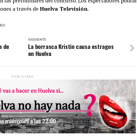
n las preliminares del concurso. Los espectadores podrá
iones a través de
Huelva Televisión
.
INO
SIGUIENTE
a de
La borrasca Kristin causa estragos
en Huelva
PUBLICIDAD