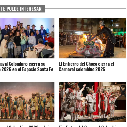
TE PUEDE INTERESAR
naval Colombino cierra su
El Entierro del Choco cierra el
n 2026 en el Espacio Santa Fe
Carnaval colombino 2026