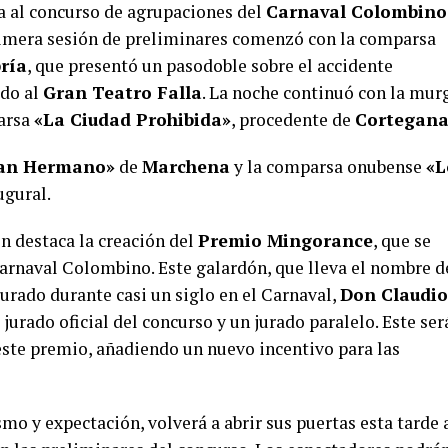
da al concurso de agrupaciones del
Carnaval Colombino
rimera sesión de preliminares comenzó con la comparsa
ría
, que presentó un pasodoble sobre el accidente
ado al
Gran Teatro Falla
. La noche continuó con la mur
arsa
«La Ciudad Prohibida»
, procedente de
Cortegan
ran Hermano»
de
Marchena
y la comparsa onubense
«L
ugural.
n destaca la creación del
Premio Mingorance
, que se
arnaval Colombino. Este galardón, que lleva el nombre d
urado durante casi un siglo en el Carnaval,
Don Claudio
l jurado oficial del concurso y un jurado paralelo. Este ser
este premio, añadiendo un nuevo incentivo para las
smo y expectación, volverá a abrir sus puertas esta tarde 