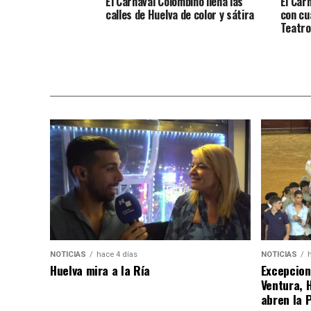
El Carnaval Colombino llena las
El Car
calles de Huelva de color y sátira
con cu
Teatro
NOTICIAS
hace 4 días
NOTICIAS
Huelva mira a la Ría
Excepcion
Ventura, 
abren la 