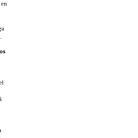
4º DÍA DE LAS FIESTAS COLOMBINAS
en
2026
hace 5 días
·
Huelvatv
ga
a
.
os
el
SEXTA CORRIDA DE LAS FIESTAS
COLOMBINAS 2026
á
hace 3 días
·
Huelvatv
a