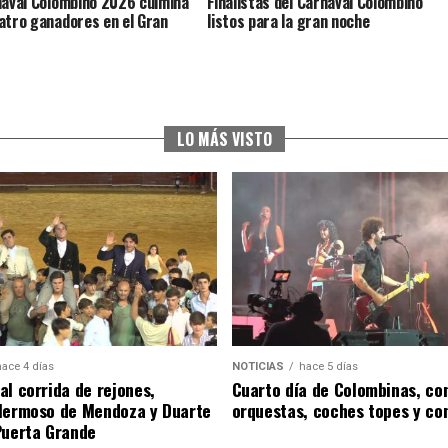
naval Colombino 2026 culmina
Finalistas del Carnaval Colombino
atro ganadores en el Gran
listos para la gran noche
LO MÁS VISTO
hace 4 días
NOTICIAS
hace 5 días
al corrida de rejones,
Cuarto día de Colombinas, con
Hermoso de Mendoza y Duarte
orquestas, coches topes y co
Puerta Grande