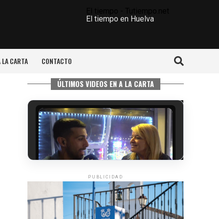
El tiempo - Tutiempo.net
El tiempo en Huelva
A LA CARTA
CONTACTO
ÚLTIMOS VIDEOS EN A LA CARTA
PUBLICIDAD
5º DÍA DE LAS FIESTAS COLOMBINAS
2026
hace 4 días
·
Huelvatv