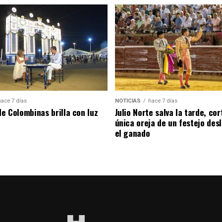
hace 7 días
NOTICIAS
hace 7 días
de Colombinas brilla con luz
Julio Norte salva la tarde, cor
única oreja de un festejo des
el ganado