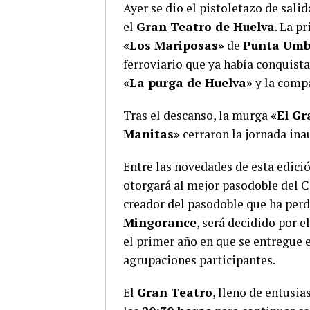
Ayer se dio el pistoletazo de sali
el
Gran Teatro de Huelva
. La p
«Los Mariposas»
de
Punta Umb
ferroviario que ya había conquist
«La purga de Huelva»
y la comp
Tras el descanso, la murga
«El G
Manitas»
cerraron la jornada ina
Entre las novedades de esta edició
otorgará al mejor pasodoble del C
creador del pasodoble que ha perd
Mingorance
, será decidido por e
el primer año en que se entregue 
agrupaciones participantes.
El
Gran Teatro
, lleno de entusia