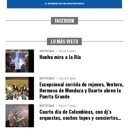
FACEBOOK
SEXTA CORRIDA DE LAS FIESTAS COLOMBINAS
2026
hace 5 días
·
Huelvatv
LO MÁS VISTO
NOTICIAS
hace 6 días
Huelva mira a la Ría
NOTICIAS
hace 6 días
Excepcional corrida de rejones, Ventura,
Hermoso de Mendoza y Duarte abren la
Puerta Grande
6º DÍA DE LAS FIESTAS COLOMBINAS 2026
NOTICIAS
hace 7 días
hace 5 días
·
Huelvatv
Cuarto día de Colombinas, con dj´s
orquestas, coches topes y conciertos…