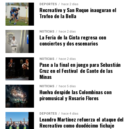
DEPORTES
hace 2 días
Recreativo y San Roque inauguran el
Trofeo de la Bella
NOTICIAS
hace 2 días
La Feria de la Cinta regresa con
QUINTA CORRIDA DE LAS FIESTAS COLOMBINAS
conciertos y dos escenarios
2026
hace 6 días
·
Huelvatv
NOTICIAS
hace 2 días
Pase a la final en juego para Sebastián
Cruz en el Festival de Cante de las
Minas
NOTICIAS
hace 5 días
Huelva despide las Colombinas con
piromusical y Rosario Flores
DEPORTES
hace 4 días
Leandro Martínez refuerza el ataque del
Recreativo como duodécimo fichaje