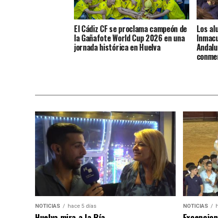
El Cádiz CF se proclama campeón de
Los al
la Gañafote World Cup 2026 en una
Inmacu
jornada histórica en Huelva
Andalu
conme
NOTICIAS
hace 5 días
NOTICIAS
Huelva mira a la Ría
Excepcion