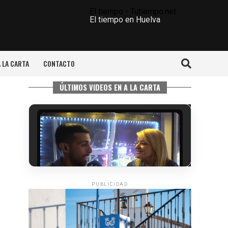
El tiempo - Tutiempo.net
El tiempo en Huelva
A LA CARTA
CONTACTO
ÚLTIMOS VIDEOS EN A LA CARTA
PUBLICIDAD
5º DÍA DE LAS FIESTAS COLOMBINAS
2026
hace 5 días
·
Huelvatv