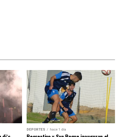
DEPORTES
hace 1 día
 dj´s
Recreativo y San Roque inauguran el