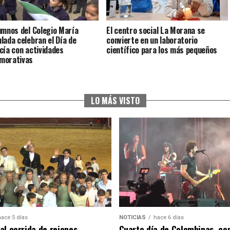
umnos del Colegio María
El centro social La Morana se
lada celebran el Día de
convierte en un laboratorio
cía con actividades
científico para los más pequeños
morativas
LO MÁS VISTO
hace 5 días
NOTICIAS
hace 6 días
al corrida de rejones,
Cuarto día de Colombinas, con