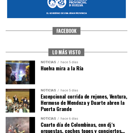
FACEBOOK
SEXTA CORRIDA DE LAS FIESTAS COLOMBINAS
2026
hace 4 días
·
Huelvatv
LO MÁS VISTO
NOTICIAS
hace 5 días
Huelva mira a la Ría
NOTICIAS
hace 5 días
Excepcional corrida de rejones, Ventura,
Hermoso de Mendoza y Duarte abren la
Puerta Grande
6º DÍA DE LAS FIESTAS COLOMBINAS 2026
NOTICIAS
hace 6 días
hace 4 días
·
Huelvatv
Cuarto día de Colombinas, con dj´s
orquestas, coches topes y conciertos…