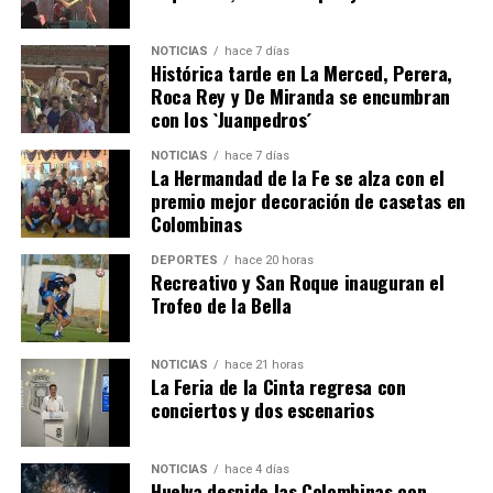
NOTICIAS
hace 7 días
Histórica tarde en La Merced, Perera,
Roca Rey y De Miranda se encumbran
con los `Juanpedros´
NOTICIAS
hace 7 días
La Hermandad de la Fe se alza con el
QUINTA CORRIDA DE LAS FIESTAS COLOMBINAS
premio mejor decoración de casetas en
Colombinas
2026
hace 5 días
·
Huelvatv
DEPORTES
hace 20 horas
Recreativo y San Roque inauguran el
Trofeo de la Bella
NOTICIAS
hace 21 horas
La Feria de la Cinta regresa con
conciertos y dos escenarios
NOTICIAS
hace 4 días
Huelva despide las Colombinas con