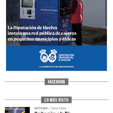
SEXTA CORRIDA DE LAS FIESTAS COLOMBINAS
2026
hace 2 días
·
Huelvatv
FACEBOOK
6º DÍA DE LAS FIESTAS COLOMBINAS 2026
hace 2 días
·
Huelvatv
LO MÁS VISTO
NOTICIAS
hace 3 días