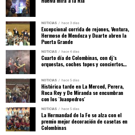
Huelva mira a la Ría
NOTICIAS
hace 3 días
Excepcional corrida de rejones, Ventura,
Hermoso de Mendoza y Duarte abren la
Puerta Grande
QUINTA CORRIDA DE LAS FIESTAS COLOMBINAS
NOTICIAS
hace 4 días
2026
Cuarto día de Colombinas, con dj´s
orquestas, coches topes y conciertos…
hace 3 días
·
Huelvatv
NOTICIAS
hace 5 días
Histórica tarde en La Merced, Perera,
Roca Rey y De Miranda se encumbran
con los `Juanpedros´
NOTICIAS
hace 5 días
La Hermandad de la Fe se alza con el
premio mejor decoración de casetas en
Colombinas
5º DÍA DE LAS FIESTAS COLOMBINAS 2026