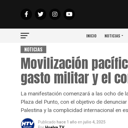
INICIO
NOTICIAS
NOTICIAS
Movilización pacífic
gasto militar y el co
La manifestación comenzará a las ocho de la t
Plaza del Punto, con el objetivo de denunciar 
Palestina y la complicidad internacional en es
Publicado
hace 1 año
en
julio 4, 2025
Por
Huelva TV