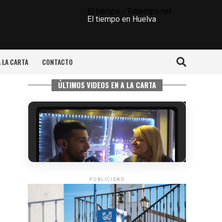
El tiempo - Tutiempo.net
El tiempo en Huelva
A LA CARTA
CONTACTO
ÚLTIMOS VIDEOS EN A LA CARTA
PUBLICIDAD
CUARTA CORRIDA DE LAS FIESTAS
COLOMBINAS 2026
hace 5 días
·
Huelvatv