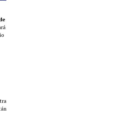
SEXTA CORRIDA DE LAS FIESTAS
COLOMBINAS 2026
hace 3 días
·
Huelvatv
 de
ará
io
6º DÍA DE LAS FIESTAS COLOMBINAS
2026
hace 3 días
·
Huelvatv
tra
tán