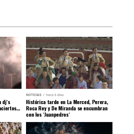
NOTICIAS
hace 6 días
 dj´s
Histórica tarde en La Merced, Perera,
nciertos…
Roca Rey y De Miranda se encumbran
con los `Juanpedros´