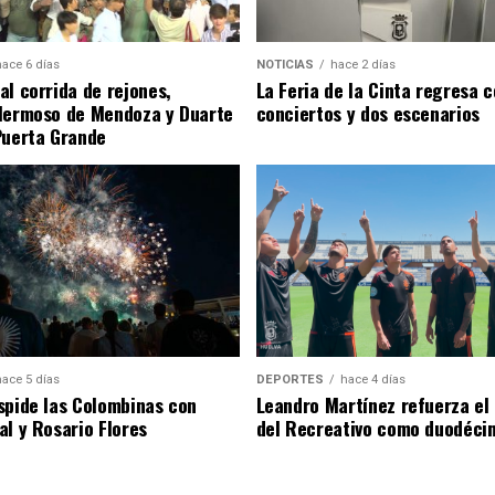
hace 6 días
NOTICIAS
hace 2 días
al corrida de rejones,
La Feria de la Cinta regresa 
Hermoso de Mendoza y Duarte
conciertos y dos escenarios
Puerta Grande
hace 5 días
DEPORTES
hace 4 días
spide las Colombinas con
Leandro Martínez refuerza el
al y Rosario Flores
del Recreativo como duodécim