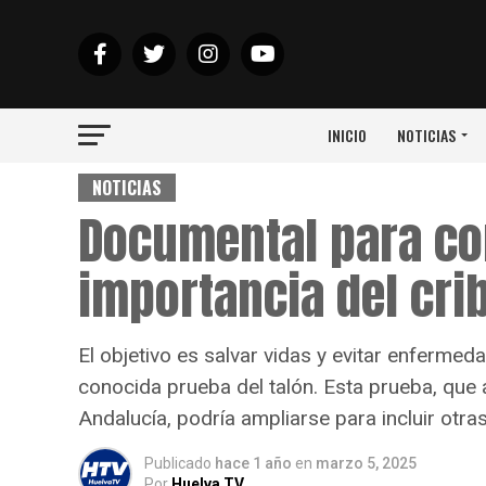
INICIO
NOTICIAS
NOTICIAS
Documental para co
importancia del cri
El objetivo es salvar vidas y evitar enfermed
conocida prueba del talón. Esta prueba, qu
Andalucía, podría ampliarse para incluir otra
Publicado
hace 1 año
en
marzo 5, 2025
Por
Huelva TV