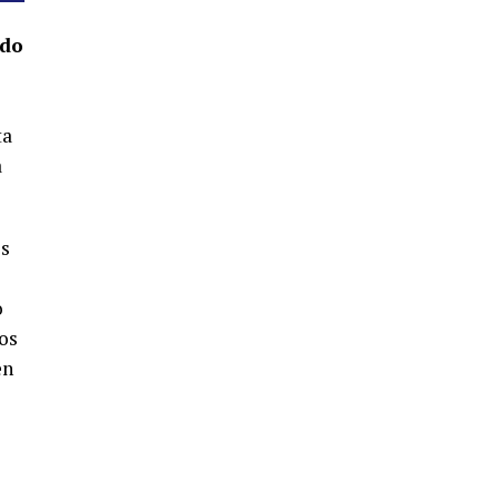
4º DÍA DE LAS FIESTAS COLOMBINAS
2026
ado
hace 1 semana
·
Huelvatv
ta
a
es
SEXTA CORRIDA DE LAS FIESTAS
o
COLOMBINAS 2026
os
hace 5 días
·
Huelvatv
en
e