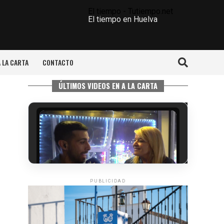
El tiempo - Tutiempo.net
El tiempo en Huelva
A LA CARTA
CONTACTO
ÚLTIMOS VIDEOS EN A LA CARTA
PUBLICIDAD
5º DÍA DE LAS FIESTAS COLOMBINAS
2026
hace 6 días
·
Huelvatv