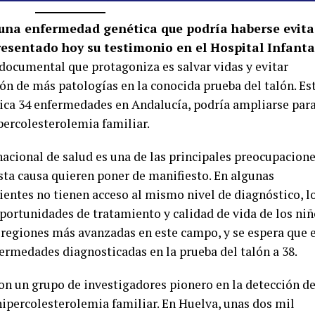
e una enfermedad genética que podría haberse evit
resentado hoy su testimonio en el Hospital Infanta
 documental que protagoniza es salvar vidas y evitar
n de más patologías en la conocida prueba del talón. Es
ica 34 enfermedades en Andalucía, podría ampliarse par
percolesterolemia familiar.
nacional de salud es una de las principales preocupacion
esta causa quieren poner de manifiesto. En algunas
ntes no tienen acceso al mismo nivel de diagnóstico, l
portunidades de tratamiento y calidad de vida de los niñ
s regiones más avanzadas en este campo, y se espera que 
rmedades diagnosticadas en la prueba del talón a 38.
con un grupo de investigadores pionero en la detección d
ipercolesterolemia familiar. En Huelva, unas dos mil