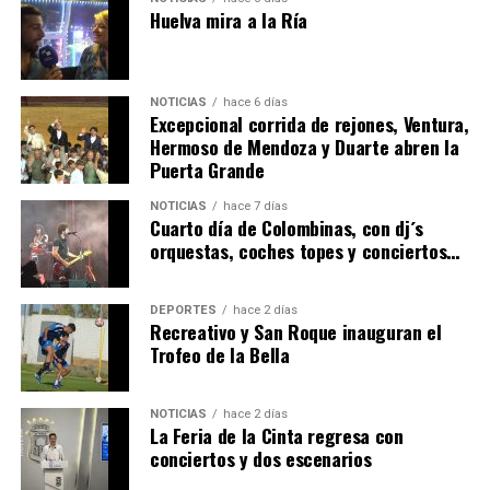
Huelva mira a la Ría
NOTICIAS
hace 6 días
Excepcional corrida de rejones, Ventura,
Hermoso de Mendoza y Duarte abren la
Puerta Grande
6º DÍA DE LAS FIESTAS COLOMBINAS 2026
NOTICIAS
hace 7 días
hace 5 días
·
Huelvatv
Cuarto día de Colombinas, con dj´s
orquestas, coches topes y conciertos…
DEPORTES
hace 2 días
Recreativo y San Roque inauguran el
Trofeo de la Bella
NOTICIAS
hace 2 días
La Feria de la Cinta regresa con
QUINTA CORRIDA DE LAS FIESTAS COLOMBINAS
conciertos y dos escenarios
2026