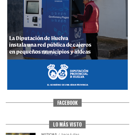
4º DÍA DE LAS FIESTAS COLOMBINAS 2026
hace 1 semana
·
Huelvatv
FACEBOOK
SEXTA CORRIDA DE LAS FIESTAS COLOMBINAS
2026
hace 5 días
·
Huelvatv
LO MÁS VISTO
NOTICIAS
hace 6 días