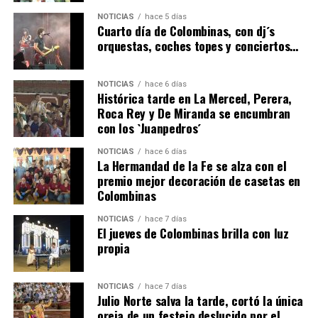
6º DÍA DE LAS FIESTAS COLOMBINAS 2026
NOTICIAS
hace 5 días
hace 3 días
·
Huelvatv
Cuarto día de Colombinas, con dj´s
orquestas, coches topes y conciertos…
NOTICIAS
hace 6 días
Histórica tarde en La Merced, Perera,
Roca Rey y De Miranda se encumbran
con los `Juanpedros´
NOTICIAS
hace 6 días
La Hermandad de la Fe se alza con el
QUINTA CORRIDA DE LAS FIESTAS COLOMBINAS
premio mejor decoración de casetas en
Colombinas
2026
hace 3 días
·
Huelvatv
NOTICIAS
hace 7 días
El jueves de Colombinas brilla con luz
propia
NOTICIAS
hace 7 días
Julio Norte salva la tarde, cortó la única
oreja de un festejo deslucido por el