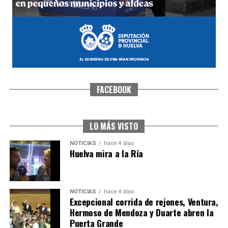
FACEBOOK
SEXTA CORRIDA DE LAS FIESTAS COLOMBINAS
2026
hace 3 días
·
Huelvatv
LO MÁS VISTO
NOTICIAS
hace 4 días
Huelva mira a la Ría
NOTICIAS
hace 4 días
Excepcional corrida de rejones, Ventura,
Hermoso de Mendoza y Duarte abren la
Puerta Grande