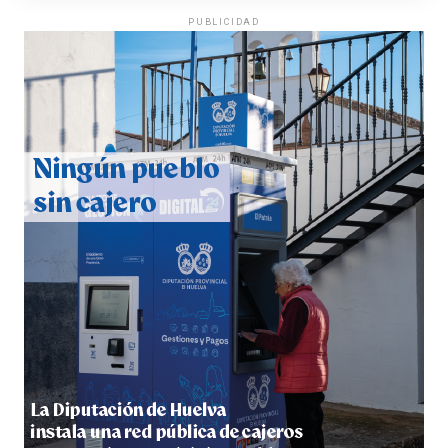
PUBLICIDAD
CUARTA CORRIDA DE LAS FIESTAS COLOMBINAS
2026
hace 4 días
·
Huelvatv
4º DÍA DE LAS FIESTAS COLOMBINAS 2026
hace 5 días
·
Huelvatv