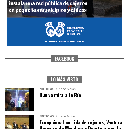
hace 7 días
·
Huelvatv
FACEBOOK
SEXTA CORRIDA DE LAS FIESTAS COLOMBINAS
2026
hace 5 días
·
Huelvatv
LO MÁS VISTO
NOTICIAS
hace 6 días
Huelva mira a la Ría
NOTICIAS
hace 6 días
Excepcional corrida de rejones, Ventura,
Hermoso de Mendoza y Duarte abren la