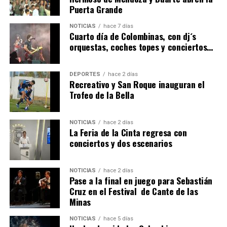
Puerta Grande
6º DÍA DE LAS FIESTAS COLOMBINAS 2026
NOTICIAS
hace 7 días
hace 5 días
·
Huelvatv
Cuarto día de Colombinas, con dj´s
orquestas, coches topes y conciertos…
DEPORTES
hace 2 días
Recreativo y San Roque inauguran el
Trofeo de la Bella
NOTICIAS
hace 2 días
La Feria de la Cinta regresa con
QUINTA CORRIDA DE LAS FIESTAS COLOMBINAS
conciertos y dos escenarios
2026
hace 6 días
·
Huelvatv
NOTICIAS
hace 2 días
Pase a la final en juego para Sebastián
Cruz en el Festival de Cante de las
Minas
NOTICIAS
hace 5 días