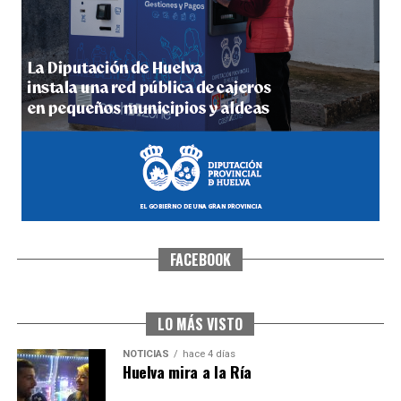
4º DÍA DE LAS FIESTAS COLOMBINAS 2026
hace 5 días
·
Huelvatv
FACEBOOK
SEXTA CORRIDA DE LAS FIESTAS COLOMBINAS
2026
hace 3 días
·
Huelvatv
LO MÁS VISTO
NOTICIAS
hace 4 días
Huelva mira a la Ría