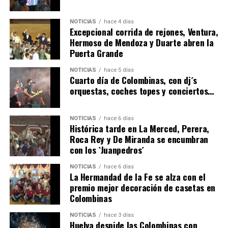
NOTICIAS
hace 4 días
Excepcional corrida de rejones, Ventura,
Hermoso de Mendoza y Duarte abren la
Puerta Grande
6º DÍA DE LAS FIESTAS COLOMBINAS 2026
NOTICIAS
hace 5 días
hace 3 días
·
Huelvatv
Cuarto día de Colombinas, con dj´s
orquestas, coches topes y conciertos…
NOTICIAS
hace 6 días
Histórica tarde en La Merced, Perera,
Roca Rey y De Miranda se encumbran
con los `Juanpedros´
NOTICIAS
hace 6 días
La Hermandad de la Fe se alza con el
QUINTA CORRIDA DE LAS FIESTAS COLOMBINAS
premio mejor decoración de casetas en
Colombinas
2026
hace 4 días
·
Huelvatv
NOTICIAS
hace 3 días
Huelva despide las Colombinas con