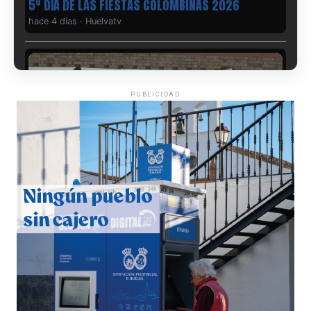
5º DÍA DE LAS FIESTAS COLOMBINAS 2026
hace 4 días
·
Huelvatv
PUBLICIDAD
CUARTA CORRIDA DE LAS FIESTAS COLOMBINAS
2026
hace 5 días
·
Huelvatv