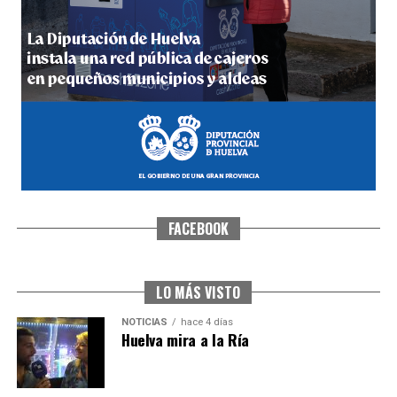
4º DÍA DE LAS FIESTAS COLOMBINAS 2026
hace 5 días
·
Huelvatv
FACEBOOK
SEXTA CORRIDA DE LAS FIESTAS COLOMBINAS
2026
hace 3 días
·
Huelvatv
LO MÁS VISTO
NOTICIAS
hace 4 días
Huelva mira a la Ría