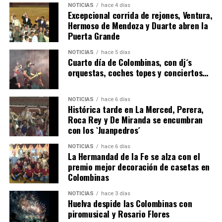
NOTICIAS
hace 4 días
Excepcional corrida de rejones, Ventura,
Hermoso de Mendoza y Duarte abren la
Puerta Grande
6º DÍA DE LAS FIESTAS COLOMBINAS 2026
NOTICIAS
hace 5 días
hace 4 días
·
Huelvatv
Cuarto día de Colombinas, con dj´s
orquestas, coches topes y conciertos…
NOTICIAS
hace 6 días
Histórica tarde en La Merced, Perera,
Roca Rey y De Miranda se encumbran
con los `Juanpedros´
NOTICIAS
hace 6 días
La Hermandad de la Fe se alza con el
QUINTA CORRIDA DE LAS FIESTAS COLOMBINAS
premio mejor decoración de casetas en
Colombinas
2026
hace 4 días
·
Huelvatv
NOTICIAS
hace 3 días
Huelva despide las Colombinas con
piromusical y Rosario Flores