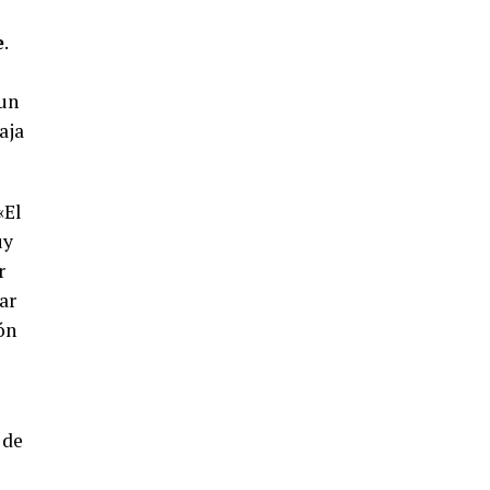
4º DÍA DE LAS FIESTAS COLOMBINAS
2026
e
.
hace 5 días
·
Huelvatv
 un
aja
«El
uy
r
SEXTA CORRIDA DE LAS FIESTAS
ar
COLOMBINAS 2026
ón
hace 3 días
·
Huelvatv
 de