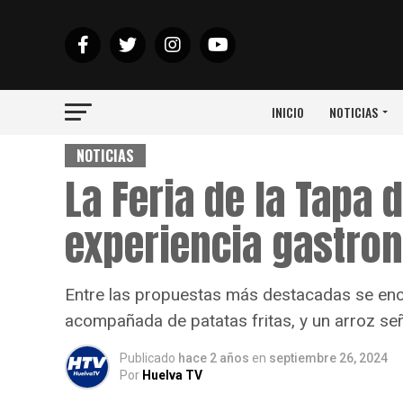
INICIO
NOTICIAS
NOTICIAS
La Feria de la Tapa 
experiencia gastro
Entre las propuestas más destacadas se en
acompañada de patatas fritas, y un arroz señ
Publicado
hace 2 años
en
septiembre 26, 2024
Por
Huelva TV