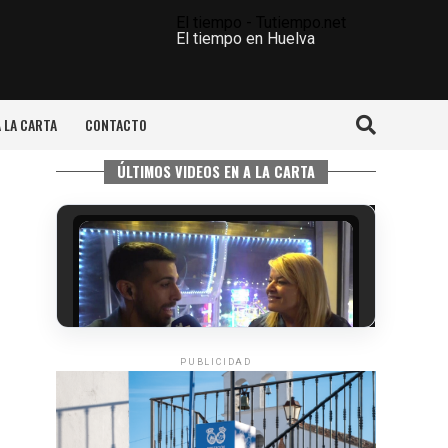
El tiempo - Tutiempo.net
El tiempo en Huelva
A LA CARTA
CONTACTO
ÚLTIMOS VIDEOS EN A LA CARTA
PUBLICIDAD
5º DÍA DE LAS FIESTAS COLOMBINAS
2026
hace 4 días
·
Huelvatv