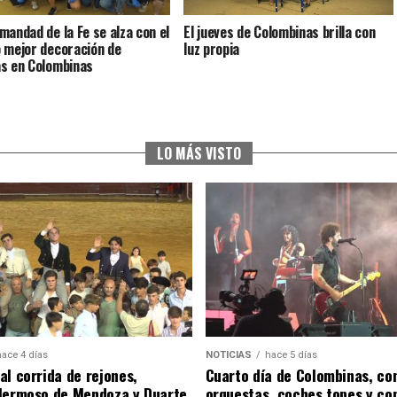
mandad de la Fe se alza con el
El jueves de Colombinas brilla con
 mejor decoración de
luz propia
s en Colombinas
LO MÁS VISTO
hace 4 días
NOTICIAS
hace 5 días
al corrida de rejones,
Cuarto día de Colombinas, con
Hermoso de Mendoza y Duarte
orquestas, coches topes y co