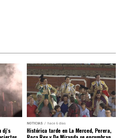
NOTICIAS
hace 6 días
 dj´s
Histórica tarde en La Merced, Perera,
nciertos…
Roca Rey y De Miranda se encumbran