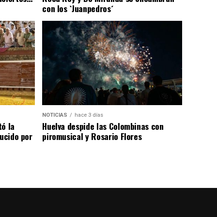
con los `Juanpedros´
NOTICIAS
hace 3 días
tó la
Huelva despide las Colombinas con
lucido por
piromusical y Rosario Flores