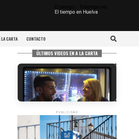
El tiempo - Tutiempo.net
El tiempo en Huelva
A LA CARTA
CONTACTO
ÚLTIMOS VIDEOS EN A LA CARTA
PUBLICIDAD
5º DÍA DE LAS FIESTAS COLOMBINAS
2026
hace 3 días
·
Huelvatv