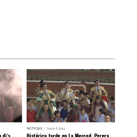
NOTICIAS
hace 5 días
 dj´s
Histórica tarde en La Merced, Perera,