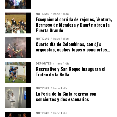
NOTICIAS
hace 6 días
Excepcional corrida de rejones, Ventura,
Hermoso de Mendoza y Duarte abren la
Puerta Grande
4º DÍA DE LAS FIESTAS COLOMBINAS 2026
NOTICIAS
hace 7 días
hace 7 días
·
Huelvatv
Cuarto día de Colombinas, con dj´s
orquestas, coches topes y conciertos…
DEPORTES
hace 1 día
Recreativo y San Roque inauguran el
Trofeo de la Bella
NOTICIAS
hace 1 día
La Feria de la Cinta regresa con
SEXTA CORRIDA DE LAS FIESTAS COLOMBINAS
conciertos y dos escenarios
2026
hace 5 días
·
Huelvatv
NOTICIAS
hace 1 día