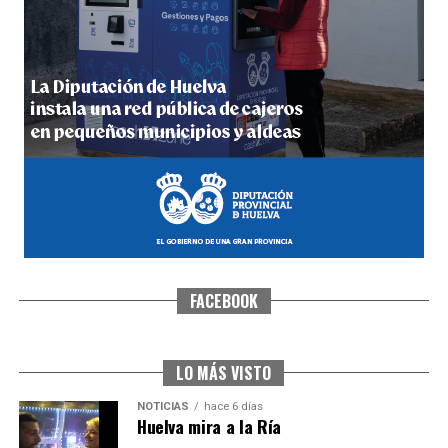
5º DÍA DE LAS FIESTAS COLOMBINAS 2026
hace 6 días
·
Huelvatv
FACEBOOK
CUARTA CORRIDA DE LAS FIESTAS COLOMBINAS
2026
hace 6 días
·
Huelvatv
LO MÁS VISTO
NOTICIAS
hace 6 días
Huelva mira a la Ría