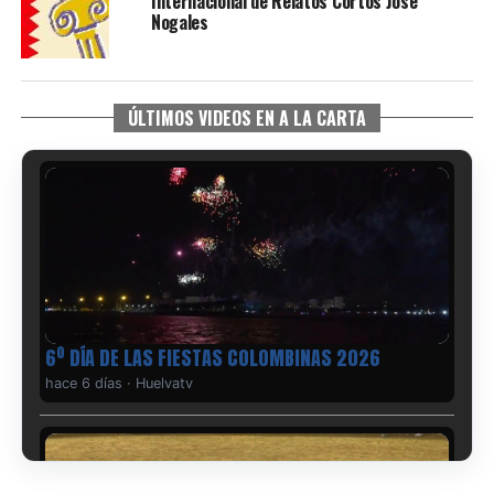
Internacional de Relatos Cortos José
Nogales
ÚLTIMOS VIDEOS EN A LA CARTA
6º DÍA DE LAS FIESTAS COLOMBINAS 2026
hace 6 días
·
Huelvatv