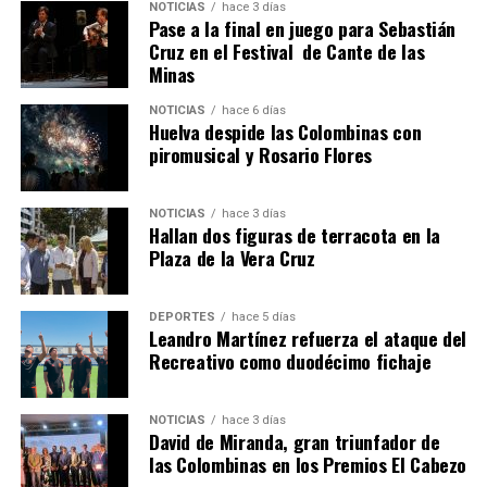
NOTICIAS
hace 3 días
hace 1 semana
·
Huelvatv
Pase a la final en juego para Sebastián
Cruz en el Festival de Cante de las
Minas
NOTICIAS
hace 6 días
Huelva despide las Colombinas con
piromusical y Rosario Flores
NOTICIAS
hace 3 días
Hallan dos figuras de terracota en la
SEXTA CORRIDA DE LAS FIESTAS COLOMBINAS
Plaza de la Vera Cruz
2026
hace 6 días
·
Huelvatv
DEPORTES
hace 5 días
Leandro Martínez refuerza el ataque del
Recreativo como duodécimo fichaje
NOTICIAS
hace 3 días
David de Miranda, gran triunfador de
las Colombinas en los Premios El Cabezo