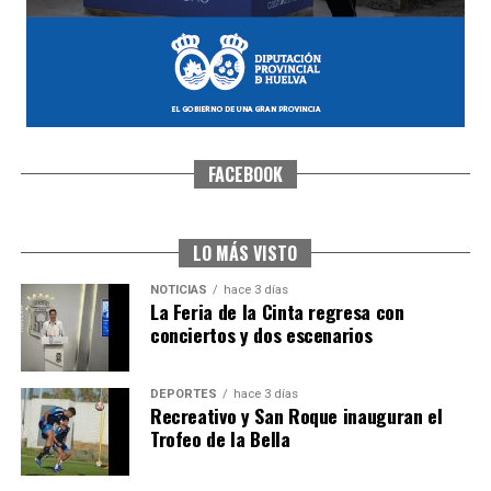
FACEBOOK
CUARTA CORRIDA DE LAS FIESTAS COLOMBINAS
2026
hace 1 semana
·
Huelvatv
LO MÁS VISTO
NOTICIAS
hace 3 días
La Feria de la Cinta regresa con
conciertos y dos escenarios
DEPORTES
hace 3 días
Recreativo y San Roque inauguran el
Trofeo de la Bella
4º DÍA DE LAS FIESTAS COLOMBINAS 2026