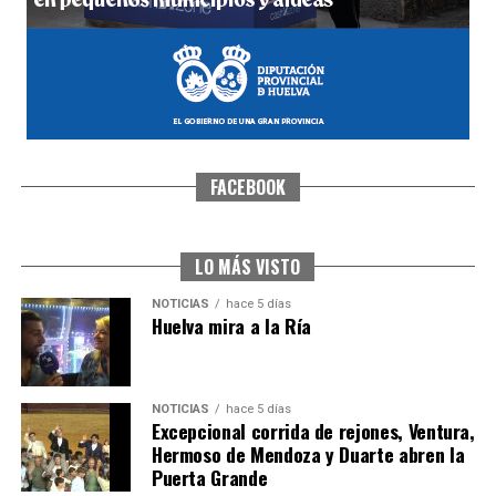
FACEBOOK
CUARTA CORRIDA DE LAS FIESTAS COLOMBINAS
2026
hace 6 días
·
Huelvatv
LO MÁS VISTO
NOTICIAS
hace 5 días
Huelva mira a la Ría
NOTICIAS
hace 5 días
Excepcional corrida de rejones, Ventura,
Hermoso de Mendoza y Duarte abren la
Puerta Grande