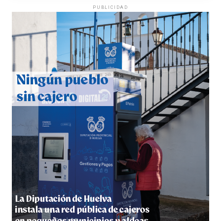
PUBLICIDAD
QUINTA CORRIDA DE LAS FIESTAS COLOMBINAS
2026
hace 5 días
·
Huelvatv
5º DÍA DE LAS FIESTAS COLOMBINAS 2026
hace 5 días
·
Huelvatv