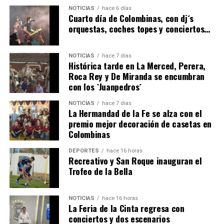
4º DÍA DE LAS FIESTAS COLOMBINAS 2026
NOTICIAS
hace 6 días
hace 6 días
·
Huelvatv
Cuarto día de Colombinas, con dj´s
orquestas, coches topes y conciertos…
NOTICIAS
hace 7 días
Histórica tarde en La Merced, Perera,
Roca Rey y De Miranda se encumbran
con los `Juanpedros´
NOTICIAS
hace 7 días
La Hermandad de la Fe se alza con el
SEXTA CORRIDA DE LAS FIESTAS COLOMBINAS
premio mejor decoración de casetas en
Colombinas
2026
hace 4 días
·
Huelvatv
DEPORTES
hace 16 horas
Recreativo y San Roque inauguran el
Trofeo de la Bella
NOTICIAS
hace 16 horas
La Feria de la Cinta regresa con
conciertos y dos escenarios