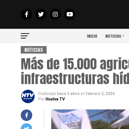
INICIO
NOTICIAS
NOTICIAS
Más de 15.000 agri
infraestructuras híd
Publicado
hace 3 años
en
febrero 2, 2024
Por
Huelva TV