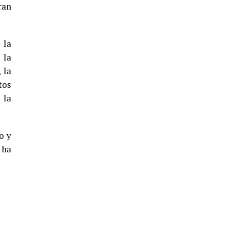
5º DÍA DE LAS FIESTAS COLOMBINAS
ran
2026
hace 5 días
·
Huelvatv
 la
 la
 la
tos
 la
o y
CUARTA CORRIDA DE LAS FIESTAS
 ha
COLOMBINAS 2026
hace 6 días
·
Huelvatv