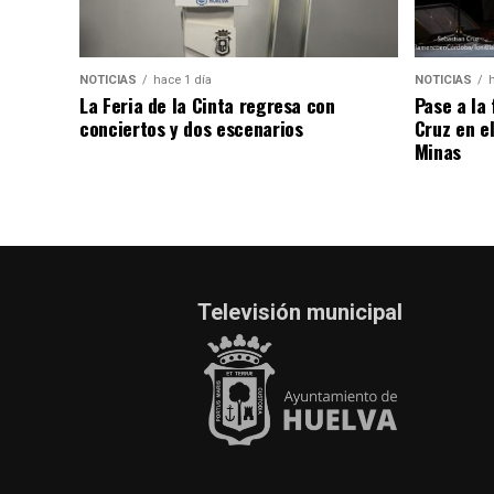
NOTICIAS
hace 1 día
NOTICIAS
La Feria de la Cinta regresa con
Pase a la
conciertos y dos escenarios
Cruz en e
Minas
Televisión municipal