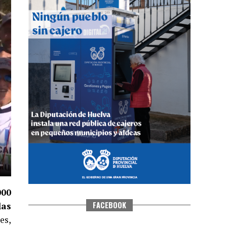
QUINTA CORRIDA DE LAS FIESTAS
COLOMBINAS 2026
hace 5 días
·
Huelvatv
000
FACEBOOK
las
es,