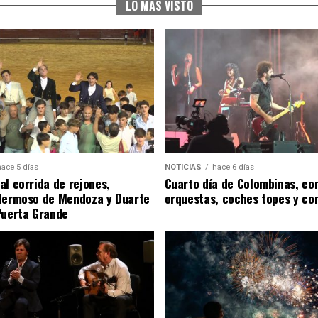
LO MÁS VISTO
hace 5 días
NOTICIAS
hace 6 días
al corrida de rejones,
Cuarto día de Colombinas, con
Hermoso de Mendoza y Duarte
orquestas, coches topes y co
Puerta Grande