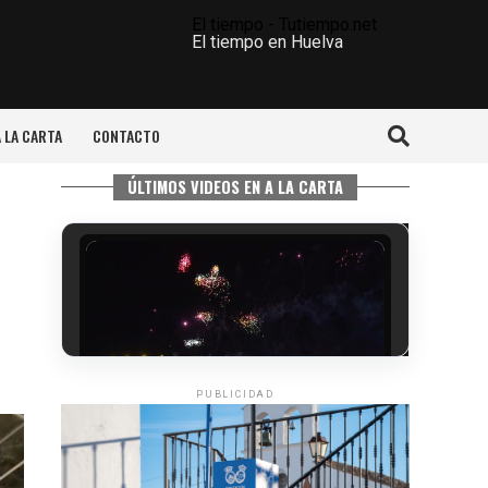
El tiempo - Tutiempo.net
El tiempo en Huelva
A LA CARTA
CONTACTO
ÚLTIMOS VIDEOS EN A LA CARTA
PUBLICIDAD
6º DÍA DE LAS FIESTAS COLOMBINAS
2026
hace 4 días
·
Huelvatv