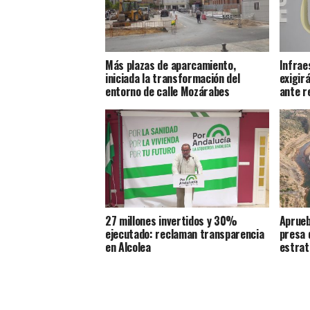
Más plazas de aparcamiento,
Infrae
iniciada la transformación del
exigirá
entorno de calle Mozárabes
ante r
27 millones invertidos y 30%
Aprueb
ejecutado: reclaman transparencia
presa 
en Alcolea
estrat